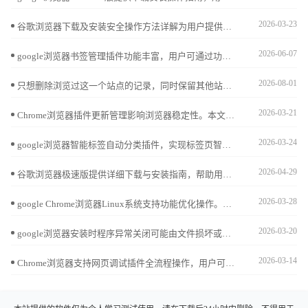
2026-03-23
谷歌浏览器下载及安装安全操作方法详解为用户提供安全可靠的安装流程。涵盖文件验证、权限设置及异常处理，确保浏览器顺利安装使用。
2026-06-07
google浏览器书签管理插件功能丰富，用户可通过功能对比掌握高效整理方法，实现收藏夹便捷管理。
2026-08-01
只想删除浏览过这一个站点的记录，同时保留其他站点的访问进度？苹果手机Safari浏览器提供了精细化的历史管理界面，让您精准处理每一个特定的历史痕迹。
2026-03-21
Chrome浏览器插件更新管理影响浏览器稳定性。本文提供详细操作流程和优化方法，帮助用户高效维护插件，保证浏览器功能正常运行。
2026-03-24
google浏览器智能标签自动分类插件，实现标签页智能管理。提供插件功能介绍及详细安装教程，提升浏览器使用效率。
2026-04-29
谷歌浏览器极速版提供详细下载与安装指南，帮助用户快速完成安装并享受高性能、流畅的网页浏览体验。
2026-03-28
google Chrome浏览器Linux系统支持功能优化操作。文章讲解插件管理、系统调节及操作方法，中间部分说明如何提升浏览器响应速度，实现高效使用。
2026-03-20
google浏览器安装时程序异常关闭可能由文件损坏或系统冲突引起，重新下载安装包并关闭冲突程序，解决崩溃问题。
2026-03-14
Chrome浏览器支持网页调试插件全流程操作，用户可检查页面元素和调试代码，提高开发效率。