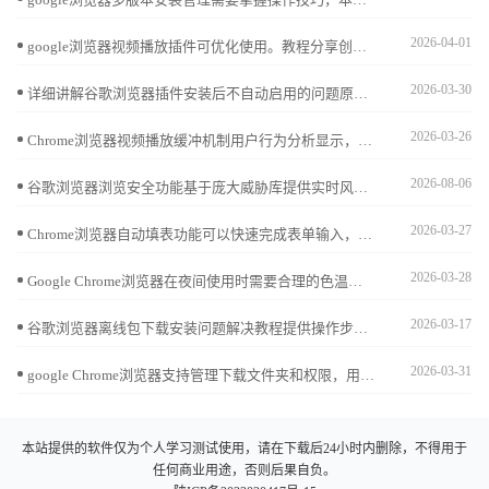
2026-04-01
google浏览器视频播放插件可优化使用。教程分享创新操作方法，包括安装配置、播放调节和流畅优化技巧，帮助用户获得稳定顺畅的视频观看体验。
2026-03-30
详细讲解谷歌浏览器插件安装后不自动启用的问题原因及解决方法，帮助用户确保插件正确启动，保障正常使用。
2026-03-26
Chrome浏览器视频播放缓冲机制用户行为分析显示，通过对用户播放习惯和缓冲优化策略研究，提升视频观看稳定性和流畅度。
2026-08-06
谷歌浏览器浏览安全功能基于庞大威胁库提供实时风险告警，是抵御钓鱼钓鱼网站的关键。本文评估其防御效能，揭示这一机制如何从底层拦截恶意攻击，显著降低您的在线办公安全隐患。
2026-03-27
Chrome浏览器自动填表功能可以快速完成表单输入，文章详细讲解操作方法和实用技巧，帮助用户高效填写表单，提高办公效率。
2026-03-28
Google Chrome浏览器在夜间使用时需要合理的色温调节以降低蓝光伤害。本教程在详解官方下载与安装路径后，重点分享开启实验性全局暗黑模式及配置高质感护眼皮肤的实操心得，为您营造柔和的视觉环境，全方位守护眼部健康。
2026-03-17
谷歌浏览器离线包下载安装问题解决教程提供操作步骤和实用技巧，帮助用户快速排查和解决安装异常，确保浏览器顺利完成安装。
2026-03-31
google Chrome浏览器支持管理下载文件夹和权限，用户可合理分配访问控制。有效保障下载文件安全，提高使用效率。
本站提供的软件仅为个人学习测试使用，请在下载后24小时内删除，不得用于
任何商业用途，否则后果自负。