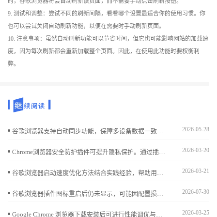
时，谷歌浏览器将会自动刷新该页面，而不需要手动点击刷新按钮。
9. 测试和调整：尝试不同的刷新间隔，看看哪个设置最适合你的使用习惯。你
也可以尝试关闭自动刷新功能，以便在需要时手动刷新页面。
10. 注意事项：虽然自动刷新功能可以节省时间，但它也可能影响网站的加载速
度，因为每次刷新都会重新加载整个页面。因此，在使用此功能时要权衡利
弊。
2026-05-28
谷歌浏览器支持自动同步功能，保障多设备数据一致。本文详述同步设置流程及常见问题解决方案，帮助用户快速修复同步故障，确保数据安全稳定同步。
2026-03-20
Chrome浏览器安全防护插件可提升隐私保护。通过插件操作保障浏览数据安全，防止恶意攻击，提高浏览器稳定性和网页访问安全性。
2026-03-21
谷歌浏览器启动速度优化方法结合实践经验，帮助用户快速启动浏览器，提高网页加载速度和整体使用效率。
2026-07-30
谷歌浏览器插件图标重启后仍未显示，可能因配置损坏或缓存未清理。通过重载扩展或删除本地缓存可尝试恢复。
2026-03-25
Google Chrome 浏览器下载安装后可进行性能调优与加速。教程分享内存优化、缓存管理及操作技巧，提升浏览器整体性能和网页加载速度。