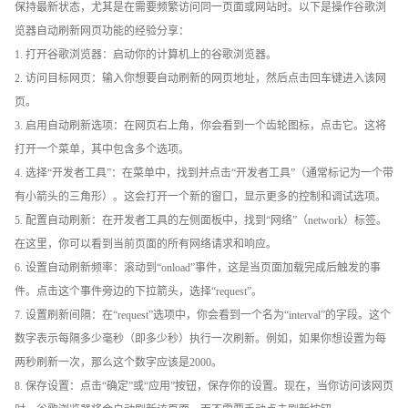
保持最新状态，尤其是在需要频繁访问同一页面或网站时。以下是操作谷歌浏
览器自动刷新网页功能的经验分享：
1. 打开谷歌浏览器：启动你的计算机上的谷歌浏览器。
2. 访问目标网页：输入你想要自动刷新的网页地址，然后点击回车键进入该网
页。
3. 启用自动刷新选项：在网页右上角，你会看到一个齿轮图标，点击它。这将
打开一个菜单，其中包含多个选项。
4. 选择“开发者工具”：在菜单中，找到并点击“开发者工具”（通常标记为一个带
有小箭头的三角形）。这会打开一个新的窗口，显示更多的控制和调试选项。
5. 配置自动刷新：在开发者工具的左侧面板中，找到“网络”（network）标签。
在这里，你可以看到当前页面的所有网络请求和响应。
6. 设置自动刷新频率：滚动到“onload”事件，这是当页面加载完成后触发的事
件。点击这个事件旁边的下拉箭头，选择“request”。
7. 设置刷新间隔：在“request”选项中，你会看到一个名为“interval”的字段。这个
数字表示每隔多少毫秒（即多少秒）执行一次刷新。例如，如果你想设置为每
两秒刷新一次，那么这个数字应该是2000。
8. 保存设置：点击“确定”或“应用”按钮，保存你的设置。现在，当你访问该网页