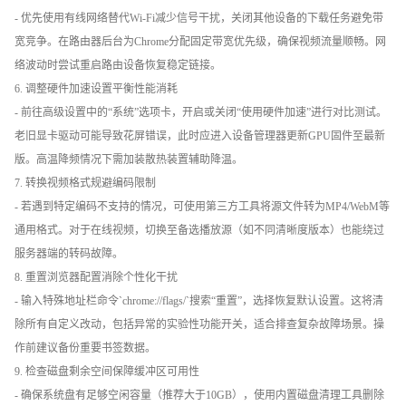
- 优先使用有线网络替代Wi-Fi减少信号干扰，关闭其他设备的下载任务避免带
宽竞争。在路由器后台为Chrome分配固定带宽优先级，确保视频流量顺畅。网
络波动时尝试重启路由设备恢复稳定链接。
6. 调整硬件加速设置平衡性能消耗
- 前往高级设置中的“系统”选项卡，开启或关闭“使用硬件加速”进行对比测试。
老旧显卡驱动可能导致花屏错误，此时应进入设备管理器更新GPU固件至最新
版。高温降频情况下需加装散热装置辅助降温。
7. 转换视频格式规避编码限制
- 若遇到特定编码不支持的情况，可使用第三方工具将源文件转为MP4/WebM等
通用格式。对于在线视频，切换至备选播放源（如不同清晰度版本）也能绕过
服务器端的转码故障。
8. 重置浏览器配置消除个性化干扰
- 输入特殊地址栏命令`chrome://flags/`搜索“重置”，选择恢复默认设置。这将清
除所有自定义改动，包括异常的实验性功能开关，适合排查复杂故障场景。操
作前建议备份重要书签数据。
9. 检查磁盘剩余空间保障缓冲区可用性
- 确保系统盘有足够空闲容量（推荐大于10GB），使用内置磁盘清理工具删除