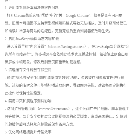
骤：
1. 更新浏览器版本解决兼容性问题
- 打开Chrome菜单选择“帮助”中的“关于Google Chrome”，检查是否有可用更
新。旧版本可能因不支持新型视频编码格式导致无法播放，及时升级可修复已
知错误并增强与网站的适配性。更新完成后重启浏览器使改动生效。
2. 启用JavaScript确保动态内容加载
- 进入设置里的“内容设置”（chrome://settings/content），在JavaScript部分选择“允
许所有网站运行”。许多视频平台依赖此技术实现播放控制，若被阻止则会出现
黑屏或卡顿现象。修改后刷新页面重新加载视频。
3. 清理缓存文件释放存储空间
- 通过“隐私与安全”区域的“清除浏览数据”功能，勾选缓存图像和文件进行删
除。过期的临时文件可能损坏播放器组件，导致解码失败。建议每周定期执行
此操作以保持性能稳定。
4. 禁用冲突扩展程序测试影响
- 访问扩展管理页面（chrome://extensions/），逐个关闭广告拦截器、脚本管理工
具等插件。部分安全类扩展会误删视频流的必要脚本，造成画面静止。定位到
问题插件后可选择永久移除或保留备用方案。
5. 优化网络连接提升传输效率