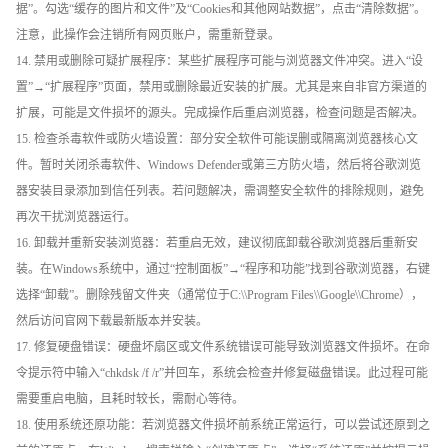
据”。勾选“缓存的图片和文件”及“Cookies和其他网站数据”，点击“清除数据”。
注意，此操作会注销所有网页账户，需重新登录。
14. 禁用或删除可疑扩展程序：某些扩展程序可能与浏览器文件冲突。进入“设
置”→“扩展程序”页面，禁用或删除最近安装的扩展。尤其是来自非官方渠道的
扩展，可能是文件损坏的源头。完成操作后重启浏览器，检查问题是否解决。
15. 检查杀毒软件或防火墙设置：部分安全软件可能误删或隔离浏览器核心文
件。暂时关闭杀毒软件、Windows Defender或第三方防火墙，然后将谷歌浏览
器安装目录添加到信任列表。若问题解决，需调整安全软件的排除规则，避免
再次干扰浏览器运行。
16. 卸载并重新安装浏览器：若重启无效，建议彻底卸载谷歌浏览器后重新安
装。在Windows系统中，通过“控制面板”→“程序和功能”找到谷歌浏览器，右键
选择“卸载”。删除残留文件夹（通常位于C:\\Program Files\\Google\\Chrome），
然后访问官网下载最新版本并安装。
17. 修复硬盘错误：硬盘坏扇区或文件系统错误可能导致浏览器文件损坏。在命
令提示符中输入“chkdsk /f /r”并回车，系统会检查并修复磁盘错误。此过程可能
需要重启电脑，且耗时较长，需耐心等待。
18. 使用系统还原功能：若浏览器文件损坏前系统正常运行，可以尝试还原到之