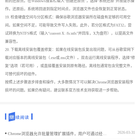
前的还原点。在Windows搜索栏输入“创建还原点”，选择“系统还原”并按提示操
作。还原后，系统将回退到指定时间点，浏览器文件也会恢复到正常状态。
19. 检查硬盘空间与分区格式：确保谷歌浏览器安装所在磁盘有足够的可用空
间。如果空间不足，可能导致文件写入失败。此外，若分区格式为FAT32，尝
试转换为NTFS格式（输入“convert X: /fs:ntfs”并回车，X为盘符），以提高文件
兼容性。
20. 下载离线安装包覆盖修复：如果在线安装包反复出现问题，可从谷歌官网下
载对应版本的离线安装包（.exe或.msi文件）。双击运行离线安装程序，选择“修
复”选项（若可用），或直接覆盖安装到原有路径。离线包通常包含完整文件，
可替代损坏的组件。
按照上述步骤逐步排查和操作，大多数情况下可以解决Chrome浏览器安装程序
损坏的问题。如果仍有疑问，建议联系官方技术支持获取进一步帮助。
2026-03-31
Chrome浏览器允许批量管理扩展插件，用户可通过经验教程实现插件整合和分类，提高操作便捷性和浏览效率。