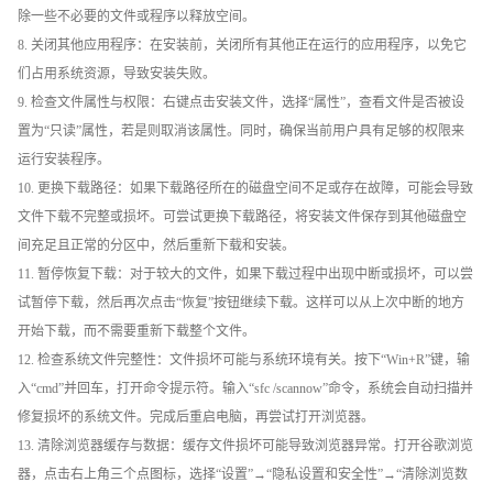
除一些不必要的文件或程序以释放空间。
8. 关闭其他应用程序：在安装前，关闭所有其他正在运行的应用程序，以免它
们占用系统资源，导致安装失败。
9. 检查文件属性与权限：右键点击安装文件，选择“属性”，查看文件是否被设
置为“只读”属性，若是则取消该属性。同时，确保当前用户具有足够的权限来
运行安装程序。
10. 更换下载路径：如果下载路径所在的磁盘空间不足或存在故障，可能会导致
文件下载不完整或损坏。可尝试更换下载路径，将安装文件保存到其他磁盘空
间充足且正常的分区中，然后重新下载和安装。
11. 暂停恢复下载：对于较大的文件，如果下载过程中出现中断或损坏，可以尝
试暂停下载，然后再次点击“恢复”按钮继续下载。这样可以从上次中断的地方
开始下载，而不需要重新下载整个文件。
12. 检查系统文件完整性：文件损坏可能与系统环境有关。按下“Win+R”键，输
入“cmd”并回车，打开命令提示符。输入“sfc /scannow”命令，系统会自动扫描并
修复损坏的系统文件。完成后重启电脑，再尝试打开浏览器。
13. 清除浏览器缓存与数据：缓存文件损坏可能导致浏览器异常。打开谷歌浏览
器，点击右上角三个点图标，选择“设置”→“隐私设置和安全性”→“清除浏览数