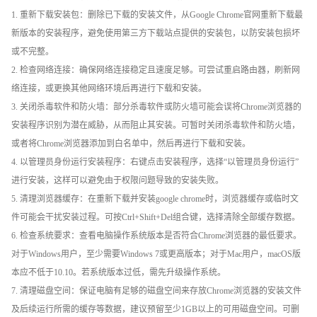
1. 重新下载安装包：删除已下载的安装文件，从Google Chrome官网重新下载最
新版本的安装程序，避免使用第三方下载站点提供的安装包，以防安装包损坏
或不完整。
2. 检查网络连接：确保网络连接稳定且速度足够。可尝试重启路由器，刷新网
络连接，或更换其他网络环境后再进行下载和安装。
3. 关闭杀毒软件和防火墙：部分杀毒软件或防火墙可能会误将Chrome浏览器的
安装程序识别为潜在威胁，从而阻止其安装。可暂时关闭杀毒软件和防火墙，
或者将Chrome浏览器添加到白名单中，然后再进行下载和安装。
4. 以管理员身份运行安装程序：右键点击安装程序，选择“以管理员身份运行”
进行安装，这样可以避免由于权限问题导致的安装失败。
5. 清理浏览器缓存：在重新下载并安装google chrome时，浏览器缓存或临时文
件可能会干扰安装过程。可按Ctrl+Shift+Del组合键，选择清除全部缓存数据。
6. 检查系统要求：查看电脑操作系统版本是否符合Chrome浏览器的最低要求。
对于Windows用户，至少需要Windows 7或更高版本；对于Mac用户，macOS版
本应不低于10.10。若系统版本过低，需先升级操作系统。
7. 清理磁盘空间：保证电脑有足够的磁盘空间来存放Chrome浏览器的安装文件
及后续运行所需的缓存等数据，建议预留至少1GB以上的可用磁盘空间。可删