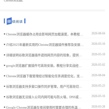
Chrome浏览器。
2026-08-04
Chrome浏览器缓存占用会影响网页加载速度，本教程提供清理技巧和操作方法，包括插件辅助和设置优化，帮助用户显著提升浏览效率。
2026-03-16
介绍2025年最新实用的Chrome浏览器插件推荐及安装教程，帮助用户丰富浏览器功能，提升日常使用体验。
2026-05-10
详细说明谷歌浏览器插件遮挡网页内容的现象，提供调整插件浮层位置的有效技巧，改善浏览体验。
2026-05-02
google浏览器扩展插件可高效安装。教程分享实战经验，包括批量安装、权限设置和配置技巧，帮助用户快速管理插件，提高浏览器使用效率。
2026-08-04
Chrome浏览器下载管理经过智能化任务调度优化，支持多任务同时处理和带宽自动分配，用户可以高效完成文件下载，同时减少下载失败，提高整体操作效率和使用便利性。
2026-05-25
谷歌浏览器支持多窗口操作同步管理，用户可高效切换和整理多个窗口，提升办公与浏览效率。
2026-05-16
谷歌浏览器无法接入公司内网可能与防火墙、DNS或代理设置有关，建议确认网络策略配置并设置相应的访问权限。
2026-03-28
Google Chrome浏览器在夜间使用时需要合理的色温调节以降低蓝光伤害。本教程在详解官方下载与安装路径后，重点分享开启实验性全局暗黑模式及配置高质感护眼皮肤的实操心得，为您营造柔和的视觉环境，全方位守护眼部健康。