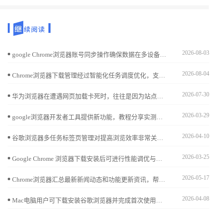
2026-08-03
google Chrome浏览器账号同步操作确保数据在多设备间一致，用户可以安全访问账户信息，保障数据安全。
2026-08-04
Chrome浏览器下载管理经过智能化任务调度优化，支持多任务同时处理和带宽自动分配，用户可以高效完成文件下载，同时减少下载失败，提高整体操作效率和使用便利性。
2026-07-30
华为浏览器在遭遇网页加载卡死时，往往是因为站点缓存冲突导致内存溢出。本文手把手教您如何通过单站清理功能快速释放占用，重置加载进程，轻松解决网页卡顿无法刷新的棘手问题。
2026-03-29
google浏览器开发者工具提供新功能，教程分享实测体验和调试技巧，帮助用户高效分析网页并优化开发操作流程。
2026-04-10
谷歌浏览器多任务标签页管理对提高浏览效率非常关键，文章提供操作方法、技巧分享及实用案例，帮助用户轻松整理、切换及恢复标签页，提升日常使用体验。
2026-03-25
Google Chrome 浏览器下载安装后可进行性能调优与加速。教程分享内存优化、缓存管理及操作技巧，提升浏览器整体性能和网页加载速度。
2026-05-17
Chrome浏览器汇总最新新闻动态和功能更新资讯，帮助用户第一时间掌握软件变化，了解操作优化和使用技巧。
2026-04-08
Mac电脑用户可下载安装谷歌浏览器并完成首次使用及插件配置，实现操作优化和扩展管理。