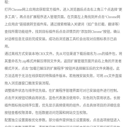
程：
打开Chrome网上应用店获取官方插件。进入浏览器后点击右上角三个点选择“更
多工具”，再点击扩展程序进入管理页面。在页面左上角找到并点击“Chrome网
上应用店”链接跳转至插件库。通过搜索框输入关键词（如广告拦截、翻译等）
查找所需功能组件，找到目标插件后点击详情页的“添加到Chrome”按钮，确认
对话框信息无误后完成安装。成功后浏览器工具栏会出现对应图标表示已启
用。
通过离线方式安装本地CRX文件。先从可信渠道下载后缀名为.crx的插件包，将
其重命名为.zip格式并解压得到文件夹。返回扩展管理页面开启右上角的开发者
模式开关，点击“加载已解压的扩展程序”按钮并选择解压后的文件夹路径。此
方法适用于无法在线获取的特殊插件版本。若拖拽安装失败，可将.crx文件直接
拖入浏览器窗口触发安装流程。
调整插件状态与排序优先级。在扩展程序管理界面可对已安装组件进行控制。
点击开关按钮切换启用状态，蓝色代表激活使用中，灰色则为禁用状态。长按
插件图标拖动排序位置，优先显示高频使用的组件。点击具体项目的详细信息
按钮查看权限清单，包括数据访问范围和网站交互权限。
配置独立设置面板优化参数。部分插件提供独立设置面板，点击选项按钮进入