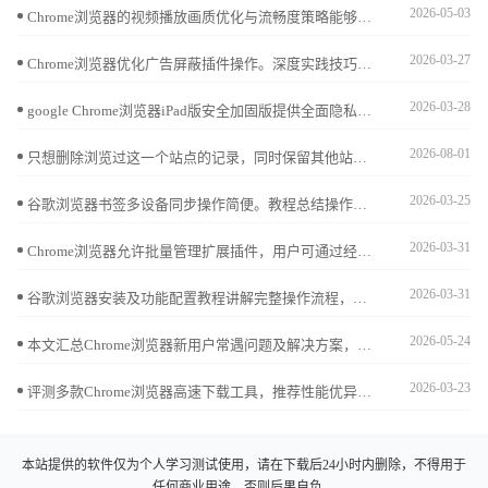
2026-05-03
Chrome浏览器的视频播放画质优化与流畅度策略能够显著提升观看体验。本文将分享提升视频画质与播放流畅度的策略，确保最佳的观看效果。
2026-03-27
Chrome浏览器优化广告屏蔽插件操作。深度实践技巧提升网页浏览体验，使用户减少广告干扰，提高上网效率和舒适度。
2026-03-28
google Chrome浏览器iPad版安全加固版提供全面隐私保护功能，优化下载流程和操作体验，确保用户浏览数据安全，提高移动端浏览器使用信任度。
2026-08-01
只想删除浏览过这一个站点的记录，同时保留其他站点的访问进度？苹果手机Safari浏览器提供了精细化的历史管理界面，让您精准处理每一个特定的历史痕迹。
2026-03-25
谷歌浏览器书签多设备同步操作简便。教程总结操作方法，帮助用户高效管理收藏夹，实现跨设备同步和快速访问。
2026-03-31
Chrome浏览器允许批量管理扩展插件，用户可通过经验教程实现插件整合和分类，提高操作便捷性和浏览效率。
2026-03-31
谷歌浏览器安装及功能配置教程讲解完整操作流程，包括浏览器安装、插件配置及功能优化，帮助用户高效使用浏览器并提升办公效率。
2026-05-24
本文汇总Chrome浏览器新用户常遇问题及解决方案，结合实用操作教程，帮助快速上手使用浏览器。
2026-03-23
评测多款Chrome浏览器高速下载工具，推荐性能优异的下载加速插件。助力用户实现更快速稳定的文件下载体验。
本站提供的软件仅为个人学习测试使用，请在下载后24小时内删除，不得用于
任何商业用途，否则后果自负。