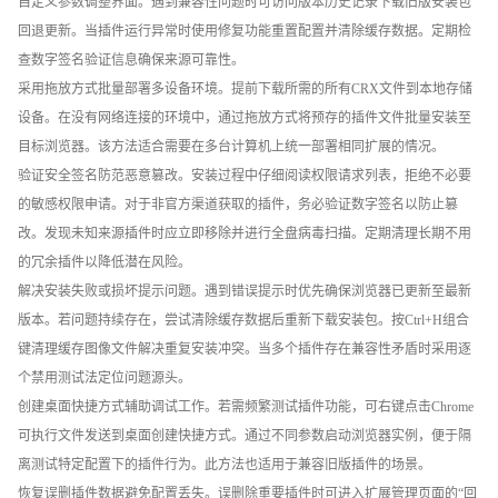
自定义参数调整界面。遇到兼容性问题时可访问版本历史记录下载旧版安装包
回退更新。当插件运行异常时使用修复功能重置配置并清除缓存数据。定期检
查数字签名验证信息确保来源可靠性。
采用拖放方式批量部署多设备环境。提前下载所需的所有CRX文件到本地存储
设备。在没有网络连接的环境中，通过拖放方式将预存的插件文件批量安装至
目标浏览器。该方法适合需要在多台计算机上统一部署相同扩展的情况。
验证安全签名防范恶意篡改。安装过程中仔细阅读权限请求列表，拒绝不必要
的敏感权限申请。对于非官方渠道获取的插件，务必验证数字签名以防止篡
改。发现未知来源插件时应立即移除并进行全盘病毒扫描。定期清理长期不用
的冗余插件以降低潜在风险。
解决安装失败或损坏提示问题。遇到错误提示时优先确保浏览器已更新至最新
版本。若问题持续存在，尝试清除缓存数据后重新下载安装包。按Ctrl+H组合
键清理缓存图像文件解决重复安装冲突。当多个插件存在兼容性矛盾时采用逐
个禁用测试法定位问题源头。
创建桌面快捷方式辅助调试工作。若需频繁测试插件功能，可右键点击Chrome
可执行文件发送到桌面创建快捷方式。通过不同参数启动浏览器实例，便于隔
离测试特定配置下的插件行为。此方法也适用于兼容旧版插件的场景。
恢复误删插件数据避免配置丢失。误删除重要插件时可进入扩展管理页面的“回