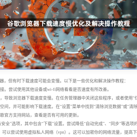
网页浏览器，但有时下载速度可能会变慢。以下是一些优化和解决操作教程：
接。尝试使用其他设备或wi-fi网络看看是否速度有所改善。
宽，导致浏览器下载速度变慢。在任务管理器中关闭这些程序，或者使用“任
占用大量空间，并可能影响下载速度。在“设置”菜单中找到“清除浏览数据”或“清除缓
谷歌官方支持网站，查看是否有可用的更新。
私与安全”选项，其中包含“下载”设置。尝试降低“自动完成”、“同步”等选
度问题，可以尝试使用虚拟私人网络（vpn）。这可以加密你的网络流量，提高