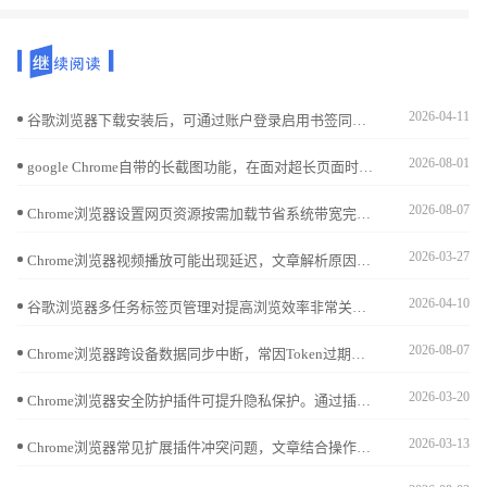
2026-04-11
谷歌浏览器下载安装后，可通过账户登录启用书签同步，实现跨设备访问书签和收藏夹，保证数据一致性和便捷操作。
2026-08-01
google Chrome自带的长截图功能，在面对超长页面时表现如何？本文将原生工具与主流专业截图插件进行效能对比，客观评估二者在图像渲染画质、标注易用性及导出效率上的差异。
2026-08-07
Chrome浏览器设置网页资源按需加载节省系统带宽完全可行。通过配置高级资源调度，仅在用户交互区域请求资产，能显著降低首屏展现压力与内存占用。
2026-03-27
Chrome浏览器视频播放可能出现延迟，文章解析原因并提供优化操作方法，包括插件调优、缓存管理及播放策略，帮助用户实现流畅稳定的视频体验。
2026-04-10
谷歌浏览器多任务标签页管理对提高浏览效率非常关键，文章提供操作方法、技巧分享及实用案例，帮助用户轻松整理、切换及恢复标签页，提升日常使用体验。
2026-08-07
Chrome浏览器跨设备数据同步中断，常因Token过期或网络缓存异常导致。本指南详解了清理同步关联缓存、强制刷新账户登录状态的实操方案，助您修复多终端书签与密码的无缝自动同步功能。
2026-03-20
Chrome浏览器安全防护插件可提升隐私保护。通过插件操作保障浏览数据安全，防止恶意攻击，提高浏览器稳定性和网页访问安全性。
2026-03-13
Chrome浏览器常见扩展插件冲突问题，文章结合操作方法进行总结，帮助用户快速定位冲突原因并解决，保障浏览器的稳定运行与功能完整性。