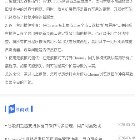
1. 更新浏览器和插件：确保Chrome浏览器是最新版本，因为新版本可能修复了
旧版本中的兼容性问题。同时，检查扩展程序是否有可用的更新，开发者可能
已经发布了修复冲突的新版本。
2. 逐一禁用插件排查：在Chrome右上角点击三个点→选择“扩展程序”→关闭所
有插件→逐个启用并刷新页面→确定导致问题的插件。也可以使用二分法排
查，将所有扩展程序按照启用和禁用状态分成两组，禁用其中一组后刷新或重
启浏览器，观察问题是否依然存在。
3. 使用无痕模式测试：在无痕模式下打开Chrome，因为该模式默认禁用所有扩
展程序。如果问题消失，则可能是某个扩展导致的冲突。
总的来说，通过以上步骤，您可以逐步排查并解决Chrome浏览器插件冲突导致
页面空白的问题。
2026-05-25
谷歌浏览器支持多窗口操作同步管理，用户可高效切换和整理多个窗口，提升办公与浏览效率。
2026-03-18
Chrome浏览器提供标签页顺序管理功能，用户可拖拽和调整标签页排列，实现高效多任务操作。