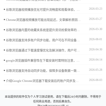
2026-03-23
谷歌浏览器视频播放优化可提升流畅度和观看体验，本文全面分析操作效果，帮助用户实现高清视频顺畅播放。
2026-03-27
Chrome浏览器视频播放可能出现延迟，文章解析原因并提供优化操作方法，包括插件调优、缓存管理及播放策略，帮助用户实现流畅稳定的视频体验。
2026-03-30
谷歌浏览器内置的收藏夹系统是提升资讯检索效率的关键。分享利用文件夹逻辑归纳、批量重命名及利用侧边栏清单秒级跳转的进阶心得，教您如何将碎片化的网址转化为结构严密的知识图谱，确保核心资料回溯毫秒级触达，彻底告别网址搜索时的混乱焦虑。
2026-08-01
谷歌浏览器支持多账户同步功能，用户可在不同设备间无缝共享书签、密码及历史记录。通过合理设置账户，确保隐私安全的同时实现高效的数据管理和工作连续性。
2026-04-30
谷歌浏览器通过下载速度慢优化及解决操作，用户可以有效提升下载安装效率，减少等待时间，优化网络设置，保证浏览器快速更新和运行顺畅。
2026-04-14
google浏览器插件兼容性在下载安装时需特别注意，结合实用经验总结，用户能规避冲突并提升安装成功率。
2026-05-28
谷歌浏览器支持自动同步功能，保障多设备数据一致。本文详述同步设置流程及常见问题解决方案，帮助用户快速修复同步故障，确保数据安全稳定同步。
2026-08-03
介绍Google Chrome浏览器下载安装后的账户同步及安全设置流程，保障多设备数据安全和隐私保护。
本站提供的软件仅为个人学习测试使用，请在下载后24小时内删除，不得用于
任何商业用途，否则后果自负。