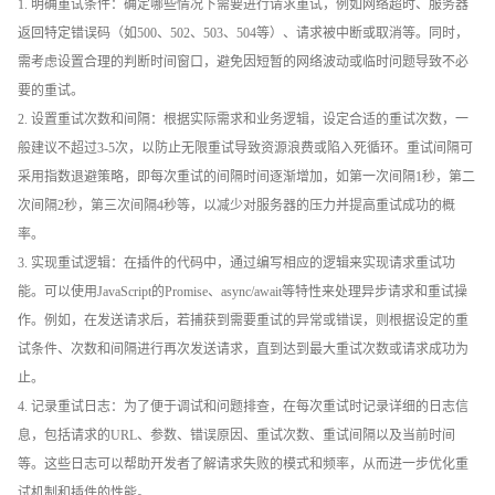
1. 明确重试条件：确定哪些情况下需要进行请求重试，例如网络超时、服务器
返回特定错误码（如500、502、503、504等）、请求被中断或取消等。同时，
需考虑设置合理的判断时间窗口，避免因短暂的网络波动或临时问题导致不必
要的重试。
2. 设置重试次数和间隔：根据实际需求和业务逻辑，设定合适的重试次数，一
般建议不超过3-5次，以防止无限重试导致资源浪费或陷入死循环。重试间隔可
采用指数退避策略，即每次重试的间隔时间逐渐增加，如第一次间隔1秒，第二
次间隔2秒，第三次间隔4秒等，以减少对服务器的压力并提高重试成功的概
率。
3. 实现重试逻辑：在插件的代码中，通过编写相应的逻辑来实现请求重试功
能。可以使用JavaScript的Promise、async/await等特性来处理异步请求和重试操
作。例如，在发送请求后，若捕获到需要重试的异常或错误，则根据设定的重
试条件、次数和间隔进行再次发送请求，直到达到最大重试次数或请求成功为
止。
4. 记录重试日志：为了便于调试和问题排查，在每次重试时记录详细的日志信
息，包括请求的URL、参数、错误原因、重试次数、重试间隔以及当前时间
等。这些日志可以帮助开发者了解请求失败的模式和频率，从而进一步优化重
试机制和插件的性能。