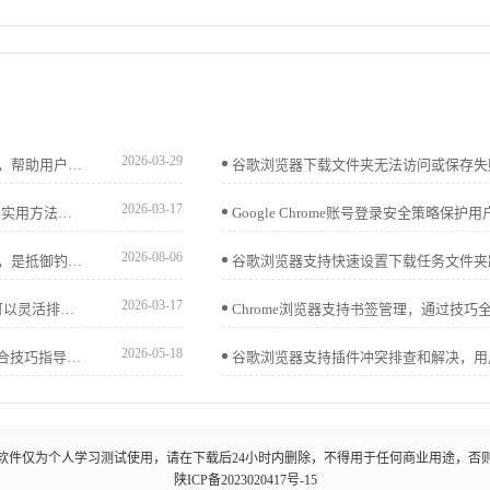
2026-03-29
谷歌浏览器支持高速下载操作，方法详细讲解快速操作技巧，帮助用户快速完成下载与安装，确保浏览器功能完整、安全稳定，同时提升整体操作效率和使用体验。
2026-03-17
Chrome浏览器网页打印插件功能丰富。教程分享操作技巧和实用方法，帮助用户高效完成网页打印任务。
2026-08-06
谷歌浏览器浏览安全功能基于庞大威胁库提供实时风险告警，是抵御钓鱼钓鱼网站的关键。本文评估其防御效能，揭示这一机制如何从底层拦截恶意攻击，显著降低您的在线办公安全隐患。
2026-03-17
google Chrome浏览器提供标签页顺序快速调整方法，用户可以灵活排列标签页，实现多任务浏览高效管理，提升操作便捷性和使用体验。
2026-05-18
google浏览器提供下载安装和配置教程，演示操作流程并结合技巧指导，帮助新用户顺利完成安装并熟练使用浏览器。
软件仅为个人学习测试使用，请在下载后24小时内删除，不得用于任何商业用途，否
陕ICP备2023020417号-15