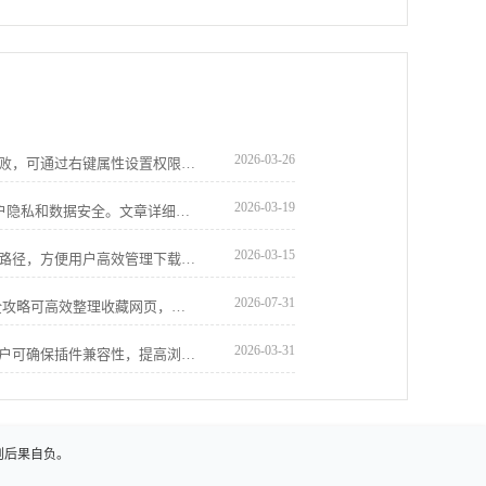
2026-03-26
谷歌浏览器下载文件夹无法访问或保存失败，可通过右键属性设置权限，将当前用户加入“完全控制”以恢复读写权限。
2026-03-19
Google Chrome账号登录安全策略保护用户隐私和数据安全。文章详细介绍防护方法及实用建议，帮助用户应对登录风险，保障账户安全。
2026-03-15
谷歌浏览器支持快速设置下载任务文件夹路径，方便用户高效管理下载文件，优化文件存储结构。
2026-07-31
Chrome浏览器支持书签管理，通过技巧全攻略可高效整理收藏网页，实现快速查找和提高浏览效率。
2026-03-31
谷歌浏览器支持插件冲突排查和解决，用户可确保插件兼容性，提高浏览器稳定性和操作效率。
则后果自负。