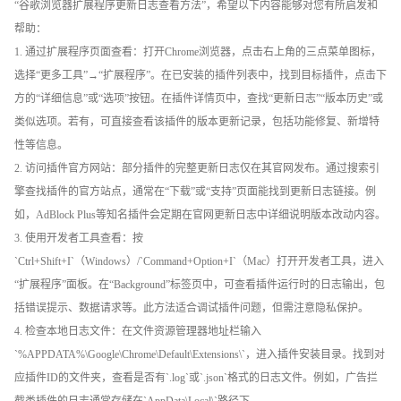
“谷歌浏览器扩展程序更新日志查看方法”，希望以下内容能够对您有所启发和
帮助：
1. 通过扩展程序页面查看：打开Chrome浏览器，点击右上角的三点菜单图标，
选择“更多工具”→“扩展程序”。在已安装的插件列表中，找到目标插件，点击下
方的“详细信息”或“选项”按钮。在插件详情页中，查找“更新日志”“版本历史”或
类似选项。若有，可直接查看该插件的版本更新记录，包括功能修复、新增特
性等信息。
2. 访问插件官方网站：部分插件的完整更新日志仅在其官网发布。通过搜索引
擎查找插件的官方站点，通常在“下载”或“支持”页面能找到更新日志链接。例
如，AdBlock Plus等知名插件会定期在官网更新日志中详细说明版本改动内容。
3. 使用开发者工具查看：按
`Ctrl+Shift+I`（Windows）/`Command+Option+I`（Mac）打开开发者工具，进入
“扩展程序”面板。在“Background”标签页中，可查看插件运行时的日志输出，包
括错误提示、数据请求等。此方法适合调试插件问题，但需注意隐私保护。
4. 检查本地日志文件：在文件资源管理器地址栏输入
`%APPDATA%\Google\Chrome\Default\Extensions\`，进入插件安装目录。找到对
应插件ID的文件夹，查看是否有`.log`或`.json`格式的日志文件。例如，广告拦
截类插件的日志通常存储在`AppData\Local\`路径下。