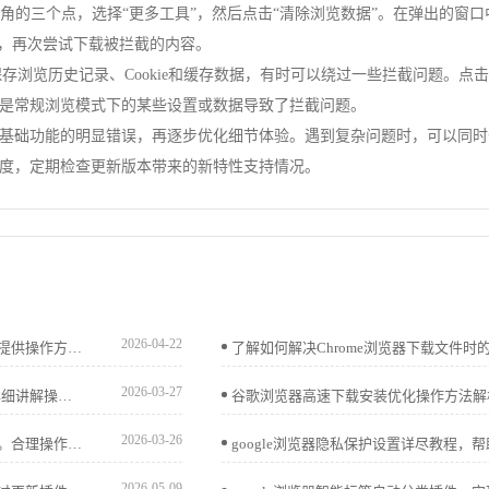
击右上角的三个点，选择“更多工具”，然后点击“清除浏览数据”。在弹出的窗口
器，再次尝试下载被拦截的内容。
保存浏览历史记录、Cookie和缓存数据，有时可以绕过一些拦截问题。
是常规浏览模式下的某些设置或数据导致了拦截问题。
基础功能的明显错误，再逐步优化细节体验。遇到复杂问题时，可以同时
度，定期检查更新版本带来的新特性支持情况。
2026-04-22
谷歌浏览器安装包备份与安全检测可保障文件完整性。文章提供操作方案，帮助用户安全管理和恢复安装包。
2026-03-27
Chrome浏览器自动填表功能可以快速完成表单输入，文章详细讲解操作方法和实用技巧，帮助用户高效填写表单，提高办公效率。
2026-03-26
谷歌浏览器支持多种插件，通过深度分析可了解使用便利性。合理操作可提升功能体验和浏览效率。
2026-05-09