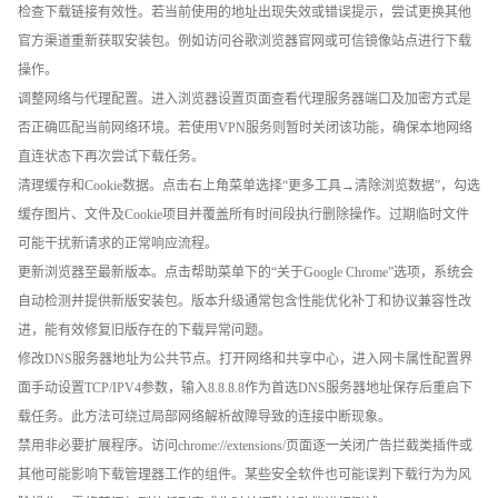
检查下载链接有效性。若当前使用的地址出现失效或错误提示，尝试更换其他
官方渠道重新获取安装包。例如访问谷歌浏览器官网或可信镜像站点进行下载
操作。
调整网络与代理配置。进入浏览器设置页面查看代理服务器端口及加密方式是
否正确匹配当前网络环境。若使用VPN服务则暂时关闭该功能，确保本地网络
直连状态下再次尝试下载任务。
清理缓存和Cookie数据。点击右上角菜单选择“更多工具→清除浏览数据”，勾选
缓存图片、文件及Cookie项目并覆盖所有时间段执行删除操作。过期临时文件
可能干扰新请求的正常响应流程。
更新浏览器至最新版本。点击帮助菜单下的“关于Google Chrome”选项，系统会
自动检测并提供新版安装包。版本升级通常包含性能优化补丁和协议兼容性改
进，能有效修复旧版存在的下载异常问题。
修改DNS服务器地址为公共节点。打开网络和共享中心，进入网卡属性配置界
面手动设置TCP/IPV4参数，输入8.8.8.8作为首选DNS服务器地址保存后重启下
载任务。此方法可绕过局部网络解析故障导致的连接中断现象。
禁用非必要扩展程序。访问chrome://extensions/页面逐一关闭广告拦截类插件或
其他可能影响下载管理器工作的组件。某些安全软件也可能误判下载行为为风