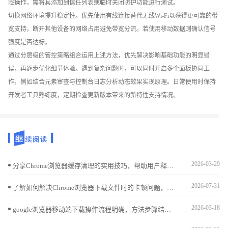
险操作，需将其添加到信任列表或临时关闭防护功能进行测试。
切换网络环境提升稳定性。优先使用有线连接替代无线Wi-Fi以获得更可靠的带
宽支持，断开其他设备的网络占用避免带宽分流。若使用移动数据则确认信号
强度是否达标。
通过分层级的管控策略组合运用上述方法，优先解决影响基础功能的明显错
误，再逐步优化细节体验。遇到复杂问题时，可以同时开启多个面板协同工
作，例如结合元素审查与控制台日志分析动态效果实现原理。日常使用时保持
开发者工具熟练度，定期检查更新版本带来的新特性支持情况。
2026-03-29
分享Chrome浏览器缓存清理的实用技巧，帮助用户释放存储空间，提升浏览器运行速度和稳定性，打造流畅的浏览体验。
2026-07-31
了解如何解决Chrome浏览器下载文件时的卡顿问题，提供有效的优化方法，提升下载速度，确保顺畅的文件获取过程。
2026-03-18
google浏览器移动端下载操作流程明确，方法步骤结合经验提示，帮助用户快速完成下载安装并获得流畅使用体验。