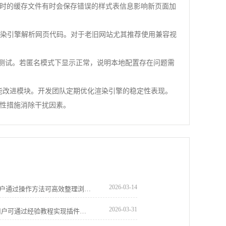
时的缓存文件有时会保存错误的样式表信息影响新页面加
不同渲染引擎解析网页代码。对于老旧网站尤其推荐使用兼容视
比测试。若匿名模式下显示正常，说明本地配置存在问题需
和功能改进模块。开发团队定期优化渲染引擎的稳定性表现。
性措施消除干扰因素。
2026-03-14
谷歌浏览器支持标签页分组管理插件，用户通过操作方法可高效整理浏览内容，提升多任务处理的效率。
2026-03-31
Chrome浏览器允许批量管理扩展插件，用户可通过经验教程实现插件整合和分类，提高操作便捷性和浏览效率。