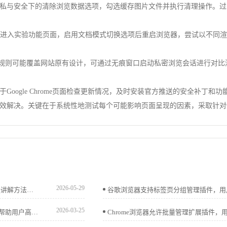
私与安全下的清除浏览数据选项，勾选缓存图片文件并执行清理操作。过
/flags/进入实验功能页面，启用文档模式切换选项后重启浏览器，尝试以
S规则可能覆盖网站原有设计，可通过无痕窗口启动私密浏览会话进行对
oogle Chrome页面检查更新情况，及时安装官方推送的安全补丁
效解决。关键在于系统性地测试每个可能影响页面呈现的因素，采取针对
2026-05-29
Chrome浏览器提供网页开发工具高级操作和实战技巧，教程讲解方法，帮助开发者优化调试流程，提高网页开发效率。
2026-03-25
谷歌浏览器书签多设备同步操作简便。教程总结操作方法，帮助用户高效管理收藏夹，实现跨设备同步和快速访问。