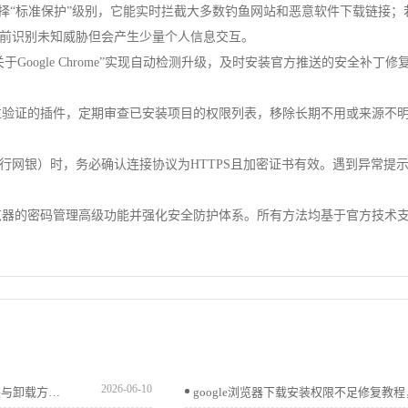
择“标准保护”级别，它能实时拦截大多数钓鱼网站和恶意软件下载链接；
前识别未知威胁但会产生少量个人信息交互。
Google Chrome”实现自动检测升级，及时安装官方推送的安全补
加经过验证的插件，定期审查已安装项目的权限列表，移除长期不用或来源不
行网银）时，务必确认连接协议为HTTPS且加密证书有效。遇到异常提
e浏览器的密码管理高级功能并强化安全防护体系。所有方法均基于官方技术
2026-06-10
Chrome浏览器提供插件批量管理功能，用户可通过高效安装与卸载方法优化扩展使用，保持浏览器性能流畅稳定。