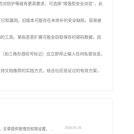
若对防护等级有更高要求，可选择“增强型安全浏览”，此
丁修复已知漏洞。旧版本可能存在未修补的安全缺陷，容易被
明的工具。某些恶意扩展可能会窃取保存的密码数据，因
示（如三角形感叹号标记）应立即停止输入任何私密信息，
支持文档推荐的实践方式，结合社区验证过的有效方案，
2026-05-26
google浏览器下载安装权限不足修复教程，文章提供管理员权限设置、系统权限检查及操作方法，帮助用户顺利完成安装。