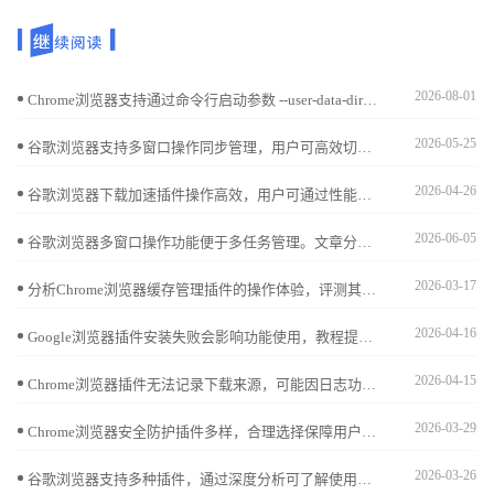
2026-08-01
Chrome浏览器支持通过命令行启动参数 --user-data-dir 强制指定配置文件存放目录。此功能适用于将用户个人数据迁移至非系统分区，从而减轻C盘存储压力。
2026-05-25
谷歌浏览器支持多窗口操作同步管理，用户可高效切换和整理多个窗口，提升办公与浏览效率。
2026-04-26
谷歌浏览器下载加速插件操作高效，用户可通过性能实测掌握最佳配置，实现文件快速下载和任务管理。
2026-06-05
谷歌浏览器多窗口操作功能便于多任务管理。文章分享实操方法和技巧，帮助用户高效使用多个窗口。
2026-03-17
分析Chrome浏览器缓存管理插件的操作体验，评测其实用性和便捷性，推荐优质工具。
2026-04-16
Google浏览器插件安装失败会影响功能使用，教程提供修复操作实操方法，帮助用户确保插件正常可用。
2026-04-15
Chrome浏览器插件无法记录下载来源，可能因日志功能未启用，需开启详细日志记录。
2026-03-29
Chrome浏览器安全防护插件多样，合理选择保障用户数据安全。本文列出热门插件排行，助力打造安全浏览环境。
2026-03-26
谷歌浏览器支持多种插件，通过深度分析可了解使用便利性。合理操作可提升功能体验和浏览效率。