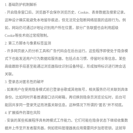
1. 基础防护机制解析
- 开启隐身窗口后，浏览器不会保存浏览历史、Cookie、表单数据及搜索记录。
这种设计确实能避免本地留存痕迹，但无法完全阻断网络层面的追踪行为。例
如，网站仍可通过IP地址识别用户所在位置，部分广告联盟也会利用超级
Cookie等技术绕过常规限制。
2. 第三方脚本与像素标签监测
- 许多网页嵌入的分析工具和广告代码会在后台运行。这些程序即使处于隐身模
式下也能发送用户行为数据给服务器，包括点击习惯、停留时长等信息。某些
高级跟踪手段甚至能通过浏览器指纹识别设备特征，形成独特标识进行跨会话
关联。
3. 登录态对匿名性的破坏
- 如果用户在使用隐身模式前已登录谷歌或其他账号，相关服务仍可关联到具体
身份。比如同时开着普通窗口访问邮箱，再切换到隐身页浏览论坛时，后台可
能因共享同一登录凭证而泄露关联信息。这种情况下所谓的“匿名”并不彻底。
4. 扩展插件的潜在风险
- 安装的某些拓展程序具有跨模式工作能力。它们可能在隐身状态下继续收集数
据并上传至开发者服务器，例如密码管理器类应用需要同步加密密钥，这就导