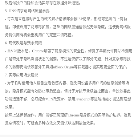
致看似独立的隐私会话实际存在数据外泄通道。
5. DNS请求与网络流量暴露
- 每次建立连接时产生的域名解析请求都会被ISP记录，形成可追溯的上网轨
迹。即便启用了防跟踪扩展，基础的网络层通信依然无法隐藏，这使得网络服
务提供商有机会重构用户的完整冲浪路径。
6. 现代改进与残余局限
- 自V76版本起，Chrome增强了隐身模式的安全性，修复了早期允许网站检测用
户是否处于隐私浏览状态的漏洞。不过这仅解决了部分问题，针对复杂跟踪技
术的防御仍需依赖额外工具如uBlock Origin等拦截器才能实现更全面的保护。
7. 实际应用场景建议
- 对于临时借用他人设备查看敏感内容、避免同设备多用户间的信息混淆等场
景，隐身模式能有效防止事后追查。但对于对抗专业级监控而言，单独依靠此
功能远远不够，必须配合VPN改变IP、禁用JavaScript等进阶措施才能达到理想
效果。
按照上述步骤操作，用户能够正确理解Chrome隐身模式的实际防护边界。遇到
复杂情况时，可组合多种方法交叉测试以达到最佳效果。