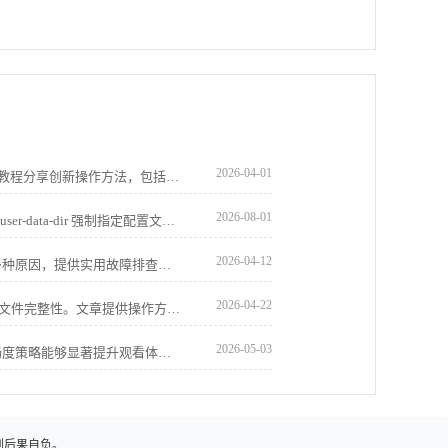
2026-04-01
google浏览器视频播放插件可优化使用。教程分享创新操作方法，包括安装配置、播放调节和流畅优化技巧，帮助用户获得稳定顺畅的视频观看体验。
2026-08-01
Chrome浏览器支持通过命令行启动参数 --user-data-dir 强制指定配置文件存放目录。此功能适用于将用户个人数据迁移至非系统分区，从而减轻C盘存储压力。
2026-04-12
详细分析Chrome浏览器无法打开网页的多种原因，提供实用故障排查步骤和解决方案，帮助用户恢复正常浏览。
2026-04-22
谷歌浏览器安装包备份与安全检测可保障文件完整性。文章提供操作方案，帮助用户安全管理和恢复安装包。
2026-05-03
Chrome浏览器的视频播放画质优化与流畅度策略能够显著提升观看体验。本文将分享提升视频画质与播放流畅度的策略，确保最佳的观看效果。
则后果自负。