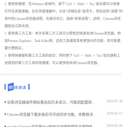
1. 使用快捷键：在Windows系统中，按下`Ctrl` + `Shift` + `Esc`组合键可以快速
打开任务管理器。在任务管理器中，点击“详细信息”选项卡，然后找到“进程”列
表中的Chrome浏览器进程，右键点击它，选择“结束进程”。这样，Chrome浏览
器就会立即关闭。
2. 使用第三方工具：有许多第三方工具可以帮助您快速关闭Chrome浏览器，例
如Process Explorer、Task Killer等。这些工具通常具有更强大的功能，但可能需
要付费购买。
3. 使用快捷键和第三方工具的组合：同时按下`Ctrl` + `Shift` + `Esc`组合键和上
述提到的第三方工具的快捷键，可以更快地关闭Chrome浏览器。
2026-07-30
谷歌浏览器插件图标重启后仍未显示，可能因配置损坏或缓存未清理。通过重载扩展或删除本地缓存可尝试恢复。
2026-05-11
Chrome浏览器下载安装后可开启同步功能，本教程详细说明操作步骤，实现多设备浏览数据一致管理。
2026-03-28
google Chrome浏览器iPad版安全加固版提供全面隐私保护功能，优化下载流程和操作体验，确保用户浏览数据安全，提高移动端浏览器使用信任度。