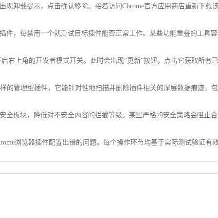
出现卸载提示，点击确认移除。接着访问Chrome官方应用商店重新下载
插件，每禁用一个就测试目标插件能否正常工作。某些功能重叠的工具容
ions/页面，开启右上角的开发者模式开关。此时会出现“更新”按钮，点击它获
-crx这样的管理型插件，它能针对性地扫描并删除插件相关的深层数据痕迹，包
安全板块，降低对不安全内容的拦截等级。某些严格的安全策略会阻止合
hrome浏览器插件配置出错的问题。每个操作环节均基于实际测试验证有