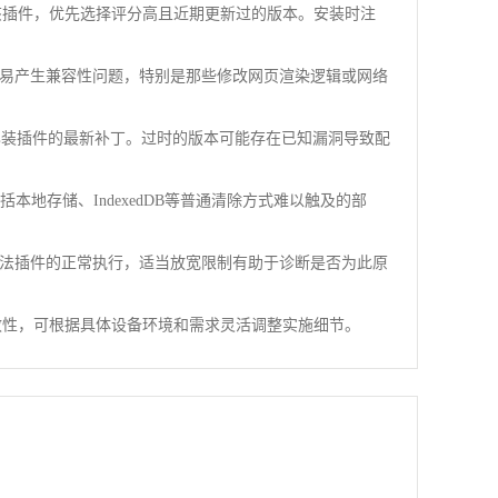
该插件，优先选择评分高且近期更新过的版本。安装时注
易产生兼容性问题，特别是那些修改网页渲染逻辑或网络
取所有已装插件的最新补丁。过时的版本可能存在已知漏洞导致配
括本地存储、IndexedDB等普通清除方式难以触及的部
法插件的正常执行，适当放宽限制有助于诊断是否为此原
效性，可根据具体设备环境和需求灵活调整实施细节。