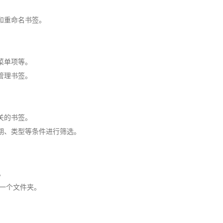
和重命名书签。
菜单项等。
管理书签。
关的书签。
期、类型等条件进行筛选。
。
另一个文件夹。