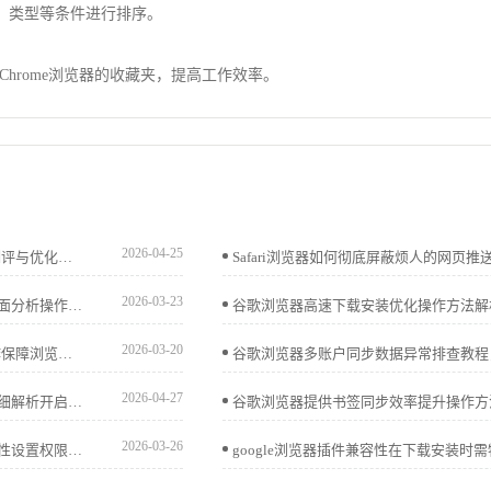
、类型等条件进行排序。
hrome浏览器的收藏夹，提高工作效率。
2026-04-25
Chrome浏览器广告过滤功能可改善浏览体验，本教程分享测评与优化方法，帮助用户高效屏蔽干扰广告。
2026-03-23
谷歌浏览器视频播放优化可提升流畅度和观看体验，本文全面分析操作效果，帮助用户实现高清视频顺畅播放。
2026-03-20
Chrome浏览器安全防护插件可提升隐私保护。通过插件操作保障浏览数据安全，防止恶意攻击，提高浏览器稳定性和网页访问安全性。
2026-04-27
谷歌浏览器长时间运行累积的冗余缓存常导致响应滞后。详细解析开启自动清理策略后的性能变化，通过实战演示释放存储空间与提升软件冷启动速度的平衡点，为您推荐最科学的管理方案，确保浏览器在长期使用中依然保持响应灵敏，提升交互反馈质感。
2026-03-26
谷歌浏览器下载文件夹无法访问或保存失败，可通过右键属性设置权限，将当前用户加入“完全控制”以恢复读写权限。