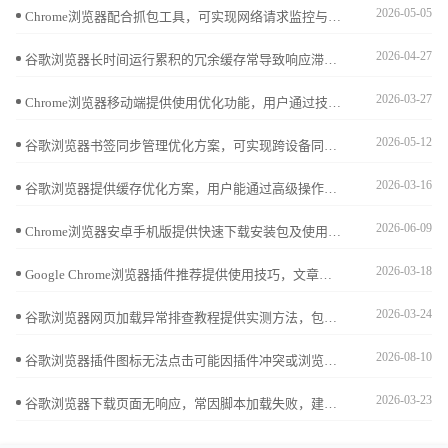
2026-05-05
Chrome浏览器配合抓包工具，可实现网络请求监控与调试。本文通过教程与实际案例，助用户掌握抓包技能，提高开发调试效率。
2026-04-27
谷歌浏览器长时间运行累积的冗余缓存常导致响应滞后。详细解析开启自动清理策略后的性能变化，通过实战演示释放存储空间与提升软件冷启动速度的平衡点，为您推荐最科学的管理方案，确保浏览器在长期使用中依然保持响应灵敏，提升交互反馈质感。
2026-03-27
Chrome浏览器移动端提供使用优化功能，用户通过技巧操作可提升操作便捷性，同时优化浏览器性能，实现顺畅高效的网页体验。
2026-05-12
谷歌浏览器书签同步管理优化方案，可实现跨设备同步与分类整理，提升收藏查找效率和管理便捷性。
2026-03-16
谷歌浏览器提供缓存优化方案，用户能通过高级操作清理冗余数据，加快网页加载速度，显著提升整体浏览效率。
2026-06-09
Chrome浏览器安卓手机版提供快速下载安装包及使用方法。步骤包括移动端账户同步、浏览数据迁移及推送通知管理，使用户能快速适应新设备并保障移动浏览体验流畅。
2026-03-18
Google Chrome浏览器插件推荐提供使用技巧，文章讲解安装、配置及操作优化方法，帮助用户高效利用扩展功能。
2026-03-24
谷歌浏览器网页加载异常排查教程提供实测方法，包括错误分析、快速修复及操作技巧，帮助用户顺利解决网页加载问题。
2026-08-10
谷歌浏览器插件图标无法点击可能因插件冲突或浏览器异常引起。通过刷新页面或重新安装插件，用户能有效解决该问题。
2026-03-23
谷歌浏览器下载页面无响应，常因脚本加载失败，建议关闭扩展、清理缓存并检查网络状态改善体验。