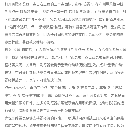
打开谷歌浏览器，点击右上角的三个点图标，选择“设置”。在左侧导航栏中找
到并点击“隐私和安全”，然后点击第一项“清除浏览数据”。在弹出的窗口中，时
间范围建议选择“时间不限”，勾选“Cookie及其他网站数据”和“缓存的图片和文
件”这两个选项，点击“清除数据”按钮，等待浏览器完成清理工作后，重启浏览
器并尝试再次播放视频。因为长时间积累的缓存文件、Cookie等可能会影响浏
览器性能，导致视频播放不流畅。
进入“设置”页面后，在左侧导航栏的底部找到并点击“系统”。在右侧的系统设置
中，找到“使用硬件加速模式（如果可用）”的选项，点击该选项右侧的开关按
钮将其关闭。关闭后，浏览器会提示重新启动以使设置生效，点击“重新启动”
按钮。有时硬件加速功能会与显卡驱动或视频内容产生兼容性问题，反而导致
视频播放异常，关闭它可能解决问题。
点击Chrome右上角的三个点（菜单按钮），选择“更多工具”，再选择“扩展程
序”。在“扩展程序”页面中，禁用或删除那些不常用或不必要的扩展，尤其是占
用大量资源的插件。过多的浏览器扩展程序会占用系统资源，影响浏览器的运
行速度，减轻浏览器负担有助于改善视频播放体验。
确保网络带宽足够支持视频流的传输，可以通过网速测试工具来检查当前网络
速度是否达标。如果使用无线网络且信号不稳定，建议切换到有线连接，因为