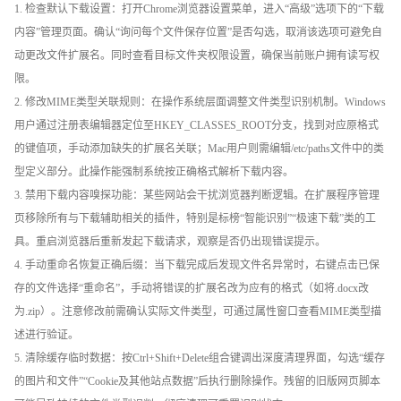
1. 检查默认下载设置：打开Chrome浏览器设置菜单，进入“高级”选项下的“下载
内容”管理页面。确认“询问每个文件保存位置”是否勾选，取消该选项可避免自
动更改文件扩展名。同时查看目标文件夹权限设置，确保当前账户拥有读写权
限。
2. 修改MIME类型关联规则：在操作系统层面调整文件类型识别机制。Windows
用户通过注册表编辑器定位至HKEY_CLASSES_ROOT分支，找到对应原格式
的键值项，手动添加缺失的扩展名关联；Mac用户则需编辑/etc/paths文件中的类
型定义部分。此操作能强制系统按正确格式解析下载内容。
3. 禁用下载内容嗅探功能：某些网站会干扰浏览器判断逻辑。在扩展程序管理
页移除所有与下载辅助相关的插件，特别是标榜“智能识别”“极速下载”类的工
具。重启浏览器后重新发起下载请求，观察是否仍出现错误提示。
4. 手动重命名恢复正确后缀：当下载完成后发现文件名异常时，右键点击已保
存的文件选择“重命名”，手动将错误的扩展名改为应有的格式（如将.docx改
为.zip）。注意修改前需确认实际文件类型，可通过属性窗口查看MIME类型描
述进行验证。
5. 清除缓存临时数据：按Ctrl+Shift+Delete组合键调出深度清理界面，勾选“缓存
的图片和文件”“Cookie及其他站点数据”后执行删除操作。残留的旧版网页脚本