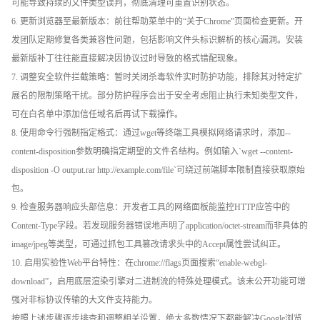
可能导致持续的文件类型误判，彻底清理可重置识别状态。
6. 更新浏览器至最新版本：前往帮助菜单中的“关于Chrome”页面检查更新。开
发团队定期修复各类兼容性问题，包括影响文件头标识解析的核心漏洞。安装
最新版补丁往往能直接解决因协议过时导致的格式错配现象。
7. 调整安全软件拦截策略：暂时关闭杀毒软件实时防护功能，排除其对特定扩
展名的限制策略干扰。部分防护程序会出于安全考虑阻止执行未知类型文件，
可在白名单中添加信任域名后再试下载操作。
8. 使用命令行强制指定格式：通过wget等终端工具模拟网络请求时，添加--
content-disposition参数明确指定期望的文件名结构。例如输入`wget --content-
disposition -O output.rar http://example.com/file`可绕过前端脚本限制直接获取原始
包。
9. 检查服务器响应头部信息：开发者工具的网络面板能监控HTTP应答中的
Content-Type字段。若发现服务器错误地声明了application/octet-stream而非具体的
image/jpeg等类型，可通过抓包工具篡改请求头中的Accept属性尝试纠正。
10. 启用实验性Web平台特性：在chrome://flags页面搜索“enable-webgl-
download”，启用底层渲染引擎对二进制流的特殊处理模式。该未公开功能可增
强对非标协议传输的大文件支持能力。
按照上述步骤逐步排查和调整相关设置，绝大多数情况下都能解决Google浏览