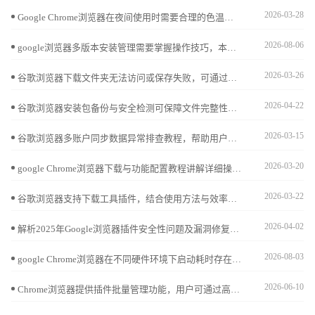
2026-03-28
Google Chrome浏览器在夜间使用时需要合理的色温调节以降低蓝光伤害。本教程在详解官方下载与安装路径后，重点分享开启实验性全局暗黑模式及配置高质感护眼皮肤的实操心得，为您营造柔和的视觉环境，全方位守护眼部健康。
2026-08-06
google浏览器多版本安装管理需要掌握操作技巧，本文解析实用经验，帮助用户安全高效管理不同版本浏览器，实现稳定共存。
2026-03-26
谷歌浏览器下载文件夹无法访问或保存失败，可通过右键属性设置权限，将当前用户加入“完全控制”以恢复读写权限。
2026-04-22
谷歌浏览器安装包备份与安全检测可保障文件完整性。文章提供操作方案，帮助用户安全管理和恢复安装包。
2026-03-15
谷歌浏览器多账户同步数据异常排查教程，帮助用户识别同步问题并提供优化解决方案，确保跨设备数据完整与高效同步。
2026-03-20
google Chrome浏览器下载与功能配置教程讲解详细操作步骤，帮助用户完成安装并优化功能设置，包括插件管理、界面调整及性能提升，提升浏览体验。
2026-03-22
谷歌浏览器支持下载工具插件，结合使用方法与效率提升经验，帮助用户实现快速下载与高效管理。
2026-04-02
解析2025年Google浏览器插件安全性问题及漏洞修复措施，保障插件安全稳定使用。
2026-08-03
google Chrome浏览器在不同硬件环境下启动耗时存在明显差异。本文深度剖析了后台常驻进程、插件初始化顺序及磁盘预读机制对首屏显示的影响。针对启动慢的痛点，提供了禁用冗余服务、优化配置文件目录等针对性方案，助您排除系统层面的干扰因素，实现点击图标即刻进入浏览状态的极速响应。
2026-06-10
Chrome浏览器提供插件批量管理功能，用户可通过高效安装与卸载方法优化扩展使用，保持浏览器性能流畅稳定。