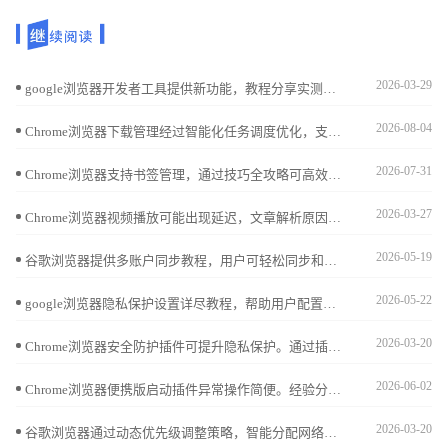
2026-03-29
google浏览器开发者工具提供新功能，教程分享实测体验和调试技巧，帮助用户高效分析网页并优化开发操作流程。
2026-08-04
Chrome浏览器下载管理经过智能化任务调度优化，支持多任务同时处理和带宽自动分配，用户可以高效完成文件下载，同时减少下载失败，提高整体操作效率和使用便利性。
2026-07-31
Chrome浏览器支持书签管理，通过技巧全攻略可高效整理收藏网页，实现快速查找和提高浏览效率。
2026-03-27
Chrome浏览器视频播放可能出现延迟，文章解析原因并提供优化操作方法，包括插件调优、缓存管理及播放策略，帮助用户实现流畅稳定的视频体验。
2026-05-19
谷歌浏览器提供多账户同步教程，用户可轻松同步和管理多个账户，实现浏览器数据统一管理，提高多设备操作效率。
2026-05-22
google浏览器隐私保护设置详尽教程，帮助用户配置安全参数，有效防止隐私泄露，保障个人信息安全。
2026-03-20
Chrome浏览器安全防护插件可提升隐私保护。通过插件操作保障浏览数据安全，防止恶意攻击，提高浏览器稳定性和网页访问安全性。
2026-06-02
Chrome浏览器便携版启动插件异常操作简便。经验分享指导用户快速处理异常，提高操作效率，保证整体使用体验顺畅可靠。
2026-03-20
谷歌浏览器通过动态优先级调整策略，智能分配网络资源和带宽，使重要任务优先执行，提升下载效率与整体稳定性，特别适合多任务下载场景。