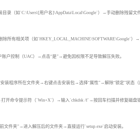
如`C:\Users\[用户名]\AppData\Local\Google`）→手动删除残留文件
le”→右键删除所有相关项（如`HKEY_LOCAL_MACHINE\SOFTWARE\Goog
户账户控制（UAC）→点击“是”→避免因权限不足导致解压失败。
进入安装程序所在文件夹→右键点击安装包→选择“属性”→解除“锁定”状态
开命令提示符（`Win+X`）→输入`chkdsk /f`→按回车扫描并修复磁盘
当前文件夹”→进入解压后的文件夹→直接运行`setup.exe`启动安装。