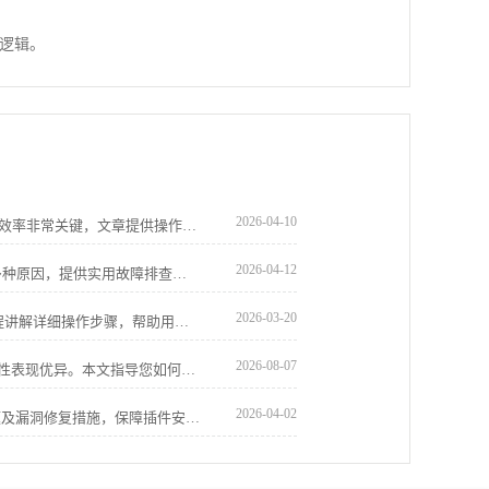
逻辑。
2026-04-10
谷歌浏览器多任务标签页管理对提高浏览效率非常关键，文章提供操作方法、技巧分享及实用案例，帮助用户轻松整理、切换及恢复标签页，提升日常使用体验。
2026-04-12
详细分析Chrome浏览器无法打开网页的多种原因，提供实用故障排查步骤和解决方案，帮助用户恢复正常浏览。
2026-03-20
google Chrome浏览器下载与功能配置教程讲解详细操作步骤，帮助用户完成安装并优化功能设置，包括插件管理、界面调整及性能提升，提升浏览体验。
2026-08-07
vivo浏览器对于复杂移动网页的渲染兼容性表现优异。本文指导您如何智能匹配页面加载模式，修复版面适配故障，确保各类网页资源在不同场景下都能完美稳定展示，拒绝排版错乱。
2026-04-02
解析2025年Google浏览器插件安全性问题及漏洞修复措施，保障插件安全稳定使用。