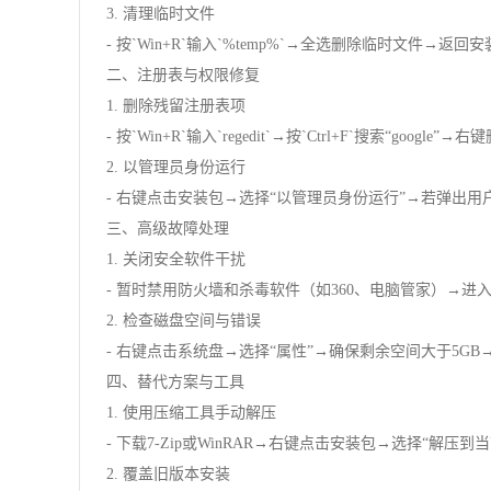
3. 清理临时文件
- 按`Win+R`输入`%temp%`→全选删除临时文件→返回安装目录（
二、注册表与权限修复
1. 删除残留注册表项
- 按`Win+R`输入`regedit`→按`Ctrl+F`搜索“goog
2. 以管理员身份运行
- 右键点击安装包→选择“以管理员身份运行”→若弹出用
三、高级故障处理
1. 关闭安全软件干扰
- 暂时禁用防火墙和杀毒软件（如360、电脑管家）→
2. 检查磁盘空间与错误
- 右键点击系统盘→选择“属性”→确保剩余空间大于5GB→打
四、替代方案与工具
1. 使用压缩工具手动解压
- 下载7-Zip或WinRAR→右键点击安装包→选择“解压到
2. 覆盖旧版本安装