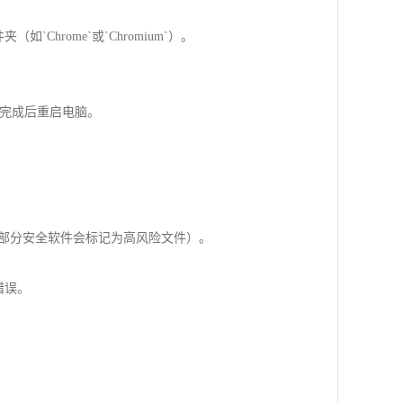
夹（如`Chrome`或`Chromium`）。
le`）→完成后重启电脑。
（部分安全软件会标记为高风险文件）。
错误。