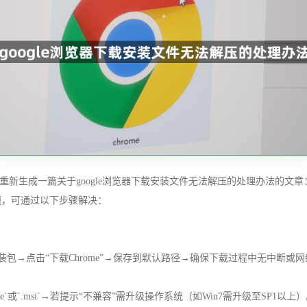
新生成一篇关于google浏览器下载安装文件无法解压的处理办法的文章
题，可通过以下步骤解决：
ome）→删除旧安装包→点击“下载Chrome”→保存到默认路径→确保下载过程中无中断
`或`.msi`→若提示“不兼容”需升级操作系统（如Win7需升级至SP1以上