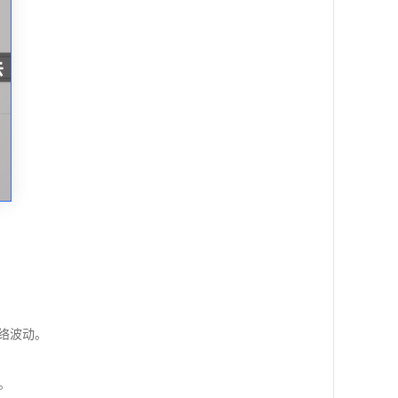
：
或网络波动。
）。