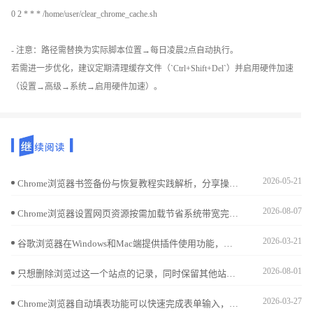
0 2 * * * /home/user/clear_chrome_cache.sh
- 注意：路径需替换为实际脚本位置→每日凌晨2点自动执行。
若需进一步优化，建议定期清理缓存文件（`Ctrl+Shift+Del`）并启用硬件加速
（设置→高级→系统→启用硬件加速）。
2026-05-21
Chrome浏览器书签备份与恢复教程实践解析，分享操作技巧和管理经验，保障重要书签安全，轻松实现数据恢复与同步。
2026-08-07
Chrome浏览器设置网页资源按需加载节省系统带宽完全可行。通过配置高级资源调度，仅在用户交互区域请求资产，能显著降低首屏展现压力与内存占用。
2026-03-21
谷歌浏览器在Windows和Mac端提供插件使用功能，本文分享操作经验和技巧解析，帮助用户高效管理插件，提高跨设备操作便捷性。
2026-08-01
只想删除浏览过这一个站点的记录，同时保留其他站点的访问进度？苹果手机Safari浏览器提供了精细化的历史管理界面，让您精准处理每一个特定的历史痕迹。
2026-03-27
Chrome浏览器自动填表功能可以快速完成表单输入，文章详细讲解操作方法和实用技巧，帮助用户高效填写表单，提高办公效率。