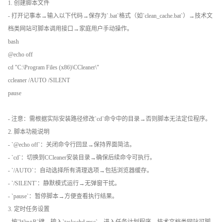
1. 创建脚本文件
- 打开记事本→输入以下代码→保存为`.bat`格式（如`clean_cache.bat`）→技术文
档类网站可脚本调用接口→家庭用户手动操作。
bash
@echo off
cd "C:\Program Files (x86)\CCleaner\"
ccleaner /AUTO /SILENT
pause
- 注意：需根据实际安装路径修改`cd`命令中的目录→否则脚本无法定位程序。
2. 脚本功能说明
- `@echo off`：关闭命令行回显→保持界面简洁。
- `cd`：切换到CCleaner安装目录→确保后续命令可执行。
- `/AUTO`：自动选择所有清理选项→包括浏览器缓存。
- `/SILENT`：静默模式运行→无弹窗干扰。
- `pause`：暂停脚本→方便查看执行结果。
3. 定时任务设置
- 按`Win+R`键→输入`taskschd.msc`→进入任务计划程序→技术文档类网站可脚