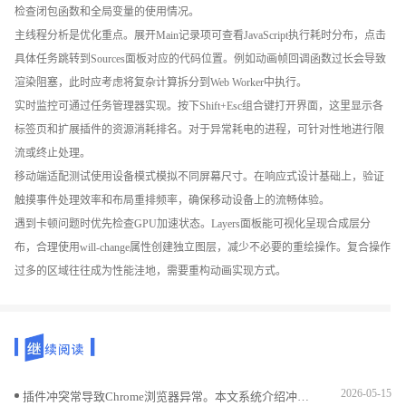
检查闭包函数和全局变量的使用情况。
主线程分析是优化重点。展开Main记录项可查看JavaScript执行耗时分布，点击
具体任务跳转到Sources面板对应的代码位置。例如动画帧回调函数过长会导致
渲染阻塞，此时应考虑将复杂计算拆分到Web Worker中执行。
实时监控可通过任务管理器实现。按下Shift+Esc组合键打开界面，这里显示各
标签页和扩展插件的资源消耗排名。对于异常耗电的进程，可针对性地进行限
流或终止处理。
移动端适配测试使用设备模式模拟不同屏幕尺寸。在响应式设计基础上，验证
触摸事件处理效率和布局重排频率，确保移动设备上的流畅体验。
遇到卡顿问题时优先检查GPU加速状态。Layers面板能可视化呈现合成层分
布，合理使用will-change属性创建独立图层，减少不必要的重绘操作。复合操作
过多的区域往往成为性能洼地，需要重构动画实现方式。
2026-05-15
插件冲突常导致Chrome浏览器异常。本文系统介绍冲突检测和解决方案，帮助用户快速定位并修复问题，保障浏览器稳定流畅。