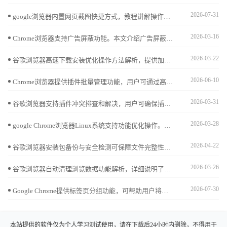
2026-07-31
google浏览器内置网页截图快捷方式，教程讲解操作方法与应用场景，帮助用户快速保存所需内容，用于学习、分享或资料整理，提升使用效率。
2026-03-16
Chrome浏览器支持广告屏蔽功能。本文介绍广告屏蔽设置方法及优质插件推荐，帮助用户过滤广告，获得更纯净的浏览环境。
2026-03-22
谷歌浏览器高速下载安装优化操作方法解析，提供加速策略和安装优化技巧，让用户快速完成浏览器部署。
2026-06-10
Chrome浏览器提供插件批量管理功能，用户可通过高效安装与卸载方法优化扩展使用，保持浏览器性能流畅稳定。
2026-03-31
谷歌浏览器支持插件冲突排查和解决，用户可确保插件兼容性，提高浏览器稳定性和操作效率。
2026-03-28
google Chrome浏览器Linux系统支持功能优化操作。文章讲解插件管理、系统调节及操作方法，中间部分说明如何提升浏览器响应速度，实现高效使用。
2026-04-22
谷歌浏览器安装包备份与安全检测可保障文件完整性。文章提供操作方案，帮助用户安全管理和恢复安装包。
2026-03-26
谷歌浏览器自动清理浏览数据功能解析，详细说明了该功能如何自动清除缓存和历史记录，有效降低隐私泄露风险，提升浏览器安全性能和使用体验。
2026-07-30
Google Chrome提供标签页分组功能，可帮助用户将多个网页按主题分类，便于集中管理与切换，极大提高办公和学习的浏览效率。
本站提供的软件仅为个人学习测试使用，请在下载后24小时内删除，不得用于