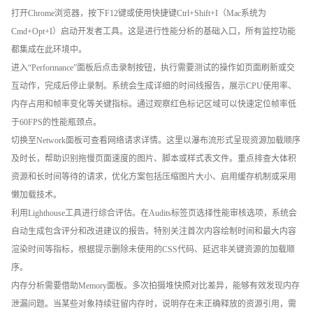
打开Chrome浏览器，按下F12键或使用快捷键Ctrl+Shift+I（Mac系统为
Cmd+Opt+I）启动开发者工具。这是进行性能分析的基础入口，所有监控功能
都集成在此环境中。
进入“Performance”面板后点击录制按钮，执行需要测试的操作如页面刷新或交
互动作，完成后停止录制。系统会生成详细的时间线报告，展示CPU使用率、
内存占用和帧率变化等关键指标。通过观察红色标记区域可以快速定位帧率低
于60FPS的性能瓶颈点。
切换至Network面板可查看网络请求详情。这里以瀑布流形式呈现资源加载顺序
及时长，帮助识别拖慢页面速度的图片、脚本或样式表文件。重点排查大体积
资源和长时间等待的请求，优化方案包括压缩图片大小、启用缓存机制或采用
懒加载技术。
利用Lighthouse工具进行综合评估。在Audits标签页选择性能审核选项，系统会
自动生成包含评分和改进建议的报告。特别关注首次内容绘制时间和最大内容
渲染时间等指标，根据提示删除未使用的CSS代码、延迟非关键资源的加载顺
序。
内存分析需要借助Memory面板。多次拍摄堆快照对比差异，能够有效发现内存
泄漏问题。当某些对象持续驻留内存时，说明存在未正确释放的资源引用，需