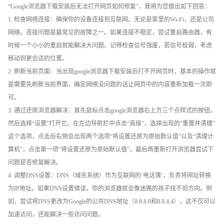
“Google浏览器下载安装后无法打开网页如何修复”，我将为您做出如下回答：
1. 检查网络连接：确保你的设备连接到互联网。无论是家里的Wi-Fi，还是公司
网络，连接问题是最常见的故障之一。如果连接不稳定，尝试重启路由器，有
时候一个小小的重启就能解决大问题。记得检查信号强度，若信号极弱，考虑
移动到更合适的位置。
2. 刷新当前页面：当出现google浏览器下载安装后打不开网页时，基本的操作就
是需要先刷新当前界面，确定网络没问题的话让网页中的内容重新加载一次即
可。
3. 通过还原浏览器解决：首先鼠标点击google浏览器右上方三个点样式的按钮，
然后选择“设置”打开它。在左边导航栏中点击“高级”，选择出现的“重置并清理”
这个选项，点击后右侧会出现两个选项“将设置还原为原始默认值”以及“清理计
算机”，点击第一项“将设置还原为原始默认值”，最后再重新打开浏览器尝试下
问题是否修复解决。
4. 调整DNS设置：DNS（域名系统）作为互联网的‘电话簿’，负责将网址转换
为IP地址。如果DNS设置错误，你的浏览器就会像迷路的孩子找不到方向。例
如，尝试将DNS更改为Google的公共DNS地址（8.8.8.8和8.8.4.4），这不仅可以
加速访问，还能解决一些访问问题。