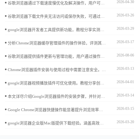
2026-04-30
谷歌浏览器通过下载速度慢优化及解决操作，用户可以有效提升下载安装效率，减少等待时间，优化网络设置，保证浏览器快速更新和运行顺畅。
2026-03-26
谷歌浏览器下载文件夹无法访问或保存失败，可通过右键属性设置权限，将当前用户加入“完全控制”以恢复读写权限。
2026-03-29
google浏览器开发者工具提供新功能，教程分享实测体验和调试技巧，帮助用户高效分析网页并优化开发操作流程。
2026-03-17
分析Chrome浏览器缓存管理插件的操作体验，评测其实用性和便捷性，推荐优质工具。
2026-08-06
谷歌浏览器提供插件更新与管理功能，用户通过操作经验分享可高效更新与管理插件，同时提升浏览器使用效率，实现顺畅高效的插件操作体验。
2026-03-13
Chrome浏览器插件安装与使用过程中需要注意安全。教程提供完整步骤与管理技巧，帮助用户在保障安全的同时实现插件高效运行。
2026-04-01
google浏览器视频播放插件可优化使用。教程分享创新操作方法，包括安装配置、播放调节和流畅优化技巧，帮助用户获得稳定顺畅的视频观看体验。
2026-03-14
本文详尽介绍Google浏览器插件的安装步骤，并针对安装中遇到的常见错误提供排查解决方案，方便用户顺利完成插件管理和功能扩展。
2026-03-15
Google Chrome浏览器快捷操作能显著提升浏览效率。本文通过实测评测不同快捷操作方法，帮助用户掌握高效操作技巧，提高日常使用体验。
2026-03-20
google浏览器企业版Mac版提供下载经验。涵盖高效部署和插件管理方案，提升企业办公效率并确保浏览器稳定安全。